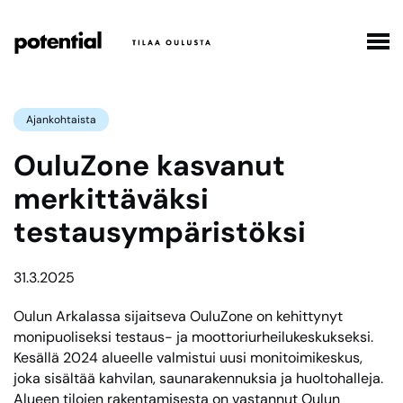
Hyppää
sisältöön
Potential Toimitilat Oy, etusi
Ajankohtaista
OuluZone kasvanut
merkittäväksi
testausympäristöksi
31.3.2025
Oulun Arkalassa sijaitseva OuluZone on kehittynyt
monipuoliseksi testaus- ja moottoriurheilukeskukseksi.
Kesällä 2024 alueelle valmistui uusi monitoimikeskus,
joka sisältää kahvilan, saunarakennuksia ja huoltohalleja.
Alueen tilojen rakentamisesta on vastannut Oulun