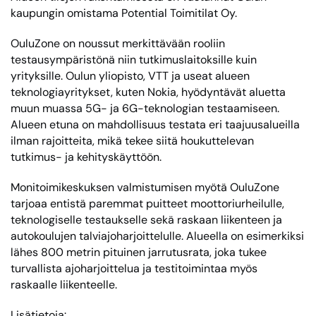
kaupungin omistama Potential Toimitilat Oy.
OuluZone on noussut merkittävään rooliin
testausympäristönä niin tutkimuslaitoksille kuin
yrityksille. Oulun yliopisto, VTT ja useat alueen
teknologiayritykset, kuten Nokia, hyödyntävät aluetta
muun muassa 5G- ja 6G-teknologian testaamiseen.
Alueen etuna on mahdollisuus testata eri taajuusalueilla
ilman rajoitteita, mikä tekee siitä houkuttelevan
tutkimus- ja kehityskäyttöön.
Monitoimikeskuksen valmistumisen myötä OuluZone
tarjoaa entistä paremmat puitteet moottoriurheilulle,
teknologiselle testaukselle sekä raskaan liikenteen ja
autokoulujen talviajoharjoittelulle. Alueella on esimerkiksi
lähes 800 metrin pituinen jarrutusrata, joka tukee
turvallista ajoharjoittelua ja testitoimintaa myös
raskaalle liikenteelle.
Lisätietoja: